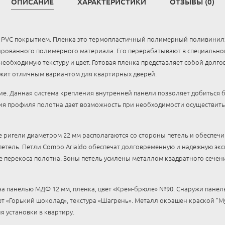
ОПИСАНИЕ
ХАРАКТЕРИСТИКИ
ОТЗЫВЫ (0)
с PVC покрытием. Пленка это термопластичный полимерный поливинил
ированного полимерного материала. Его перерабатывают в специальной
необходимую текстуру и цвет. Готовая пленка представляет собой дол
жит отличным вариантом для квартирных дверей.
е. Данная система крепления внутренней панели позволяет добиться 
ия профиля полотна дает возможность при необходимости осуществить
игели диаметром 22 мм располагаются со стороны петель и обеспечи
петель. Петли Combo Arialdo обеспечат долговременную и надежную эк
 перекоса полотна. Зоны петель усилены металлом квадратного сечен
а панелью МДФ 12 мм, пленка, цвет «Крем-брюле» №90. Снаружи панел
вет «Горький шоколад», текстура «Шагрень». Металл окрашен краской "М
я установки в квартиру.