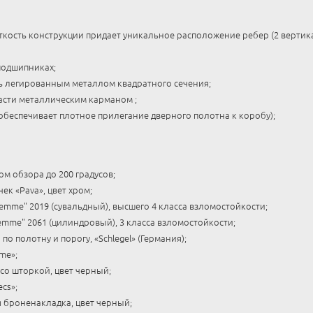
кость конструкции придает уникальное расположение ребер (2 вертик
подшипниках;
ь легированным металлом квадратного сечения;
асти металлическим карманом ;
обеспечивает плотное прилегание дверного полотна к коробу);
ом обзора до 200 градусов;
ек «Pava», цвет хром;
emme" 2019 (сувальдный), высшего 4 класса взломостойкости;
mme" 2061 (цилиндровый), 3 класса взломостойкости;
по полотну и порогу, «Schlegel» (Германия);
me»;
со шторкой, цвет черный;
cs»;
 броненакладка, цвет черный;