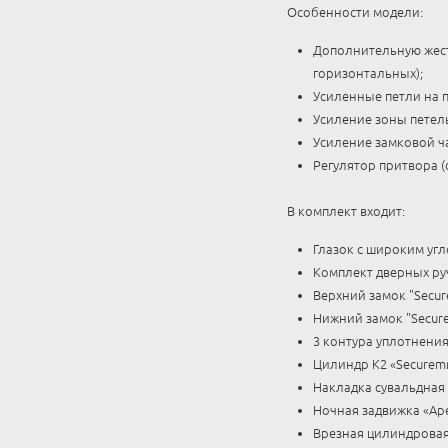
Особенности модели:
Дополнительную жест
горизонтальных);
Усиленные петли на 
Усиление зоны петел
Усиление замковой ч
Регулятор притвора (
В комплект входит:
Глазок с широким угл
Комплект дверных руч
Верхний замок "Secur
Нижний замок "Secure
3 контура уплотнения 
Цилиндр К2 «Securem
Накладка сувальдная 
Ночная задвижка «Ape
Врезная цилиндровая