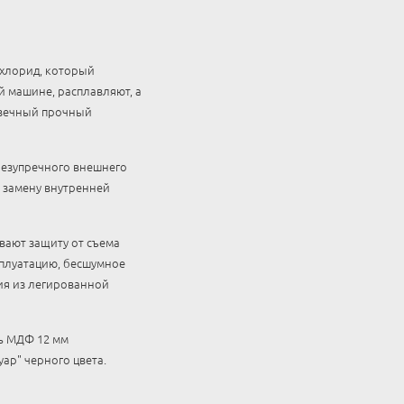
хлорид, который
 машине, расплавляют, а
говечный прочный
безупречного внешнего
 замену внутренней
вают защиту от съема
сплуатацию, бесшумное
ия из легированной
ь МДФ 12 мм
уар" черного цвета.