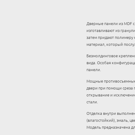
Дверные панели из MDF 
изготавливают из гранул
затем придают полимеру 
материал, который послу
Безмолдинговое креплени
вида. Особая конфигурац
панели.
Мощные противосъемные р
двери при помощи среза 
открывание и исключение
стали.
Отделка внутри выполнен
(влагостойкий), эмаль, ц
Модель предназначена дл