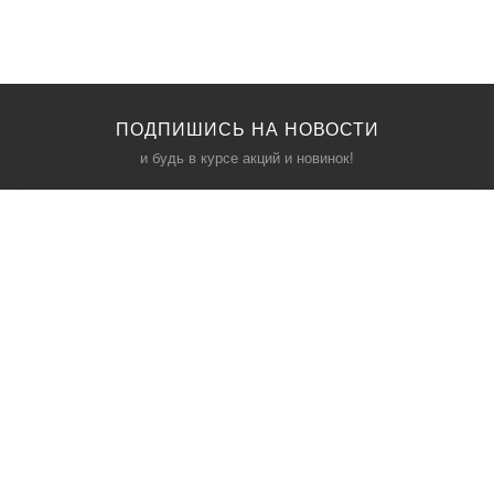
ПОДПИШИСЬ НА НОВОСТИ
и будь в курсе акций и новинок!
КАТАЛОГ
ИНФОРМАЦИЯ
Межкомнатные двери
О компании
Входные двери
Политика безопасности
Фурнитура
Условия соглашения