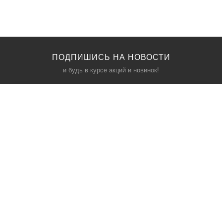
ПОДПИШИСЬ НА НОВОСТИ
и будь в курсе акций и новинок!
КАТАЛОГ
ИНФОРМАЦИЯ
Межкомнатные двери
О компании
Входные двери
Политика безопасности
Фурнитура
Условия соглашения