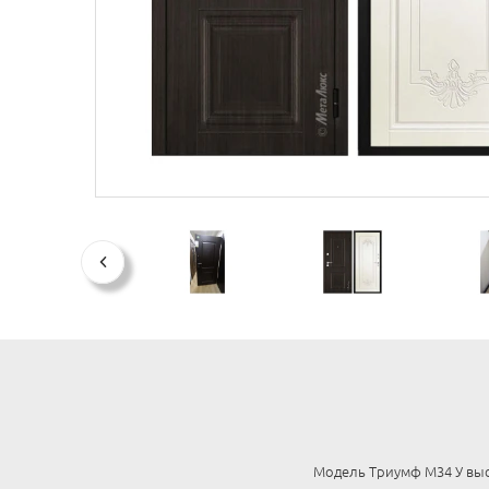
Модель Триумф М34 У выс