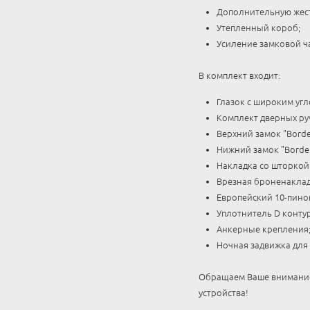
Дополнительную жест
Утепленный короб;
Усиление замковой ч
В комплект входит:
Глазок с широким угл
Комплект дверных ру
Верхний замок "Borde
Нижний замок "Border
Накладка со шторкой 
Врезная броненаклад
Европейский 10-пино
Уплотнитель D контур
Анкерные крепления
Ночная задвижка для
Обращаем Ваше внимание,
устройства!