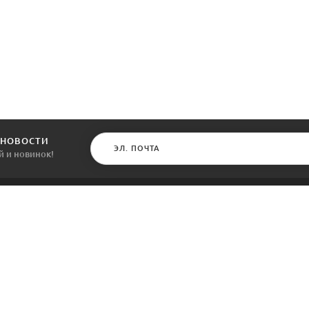
 НОВОСТИ
й и новинок!
КАТАЛОГ
ИНФОРМАЦИЯ
Межкомнатные двери
О компании
Входные двери
Политика безопасности
Фурнитура
Условия соглашения