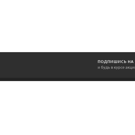
ПОДПИШИСЬ НА
и будь в курсе акци
1DVERNOY.BY
Наша компания продает и устанавливает
межкомнатные и входные двери уже более 16 лет,
является официальным торговым представителем по
Гомелю и Гомельской области крупнейших