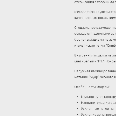
открывания с хорошими з
Металлические двери эт
качественным покрытием 
Специальное размещение 
оснащают надежными замк
броненакладками на зам
итальянские петли "Combi 
Внутренняя отделка из л
цвет «Белый» №17. Покрыт
Наружная ламинированная
металле "Муар" черного ц
Особенности модели:
Цельногнутая констру
Наполнитель листова
Усиленные петли на 
Усиление зоны петел