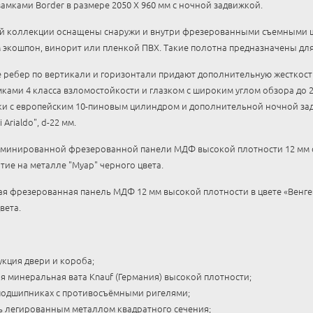
амками Border в размере 2050 Х 960 мм с ночной задвижкой.
ой коллекции оснащены снаружи и внутри фрезерованными съемными
экошпон, винорит или пленкой ПВХ. Такие полотна предназначены для 
ребер по вертикали и горизонтали придают дополнительную жесткость
ами 4 класса взломостойкости и глазком с широким углом обзора до 2
ки с европейским 10-пиновым цилиндром и дополнительной ночной за
Arialdo", d-22 мм.
аминированной фрезерованной панели МДФ высокой плотности 12 мм с
ие на металле "Муар" черного цвета.
 фрезерованная панель МДФ 12 мм высокой плотности в цвете «Венге
вета.
кция двери и короба;
я минеральная вата Knauf (Германия) высокой плотности;
подшипниках с противосъёмными ригелями;
ь легированным металлом квадратного сечения;