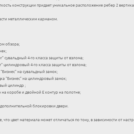
кость конструкции придает уникальное расположение ребер 2 вертика
асти металлическим карманом.
ом обзора;
чек;
r" сувальдный 4-го класса защиты от взлома;
" цилиндровый 4-го класса защиты от взлома;
"Бизнес" на сувальдный замок;
ка "Бизнес" на цилиндровый замок;
вый цилиндр ;
 на коробе и двойной E контур на полотне;
;
 дополнительной блокировки двери.
 что цвет материала может отличаться по тону, в зависимости от наст