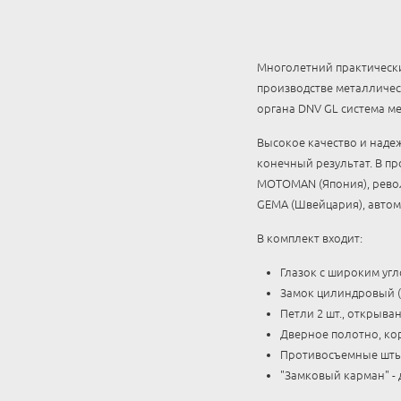
Многолетний практически
производстве металличе
органа DNV GL система м
Высокое качество и надеж
конечный результат. В п
MOTOMAN (Япония), рево
GEMA (Швейцария), автом
В комплект входит:
Глазок с широким угл
Замок цилиндровый (к
Петли 2 шт., открыван
Дверное полотно, кор
Противосъемные штыр
"Замковый карман" - 