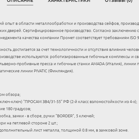
ОПИСАНИЕ
ХАРАКТЕРИСТИКИ
ОТЗЫВЫ (0)
й опыт в области металлообработки и производства сейфов, производ
ских дверей. Сертифицированное производство. Согласно заключению
енеджмента качества компании Промет соответствует требованиям ISO 9
ность достигается за счет технологичности и отсутствия влияния чело
роизводстве используются: роботизированные гибочные комплексы и 
льверно-пробивные пресса и гибочные станки AMADA (Италия), линии
атические линии PIVATIC (Финляндия).
ом обзора;
люч-ключ) "ПРОСАМ ЗВ4/31-55" РФ (2-й класс взломостойкости из 4-х);
ие 180 градусов;
обка, замки - в сборе, ручки "BORDER", 5 ключей;
и на петлевой стороне 2 шт.;
дополнительный лист металла, толщиной 0.8 мм, в замковой зоне.