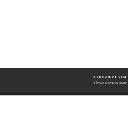
ПОДПИШИСЬ НА
и будь в курсе акци
1DVERNOY.BY
Наша компания продает и устанавливает