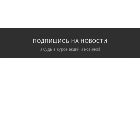
ПОДПИШИСЬ НА НОВОСТИ
и будь в курсе акций и новинок!
КАТАЛОГ
ИНФОРМАЦИЯ
Межкомнатные двери
О компании
Входные двери
Политика безопасности
Фурнитура
Условия соглашения