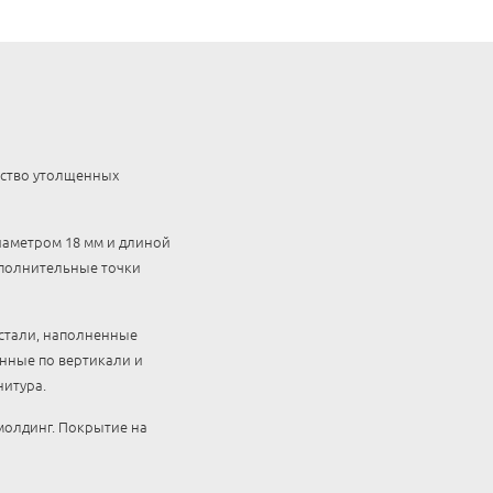
ество утолщенных
иаметром 18 мм и длиной
дополнительные точки
 стали, наполненные
нные по вертикали и
нитура.
молдинг. Покрытие на