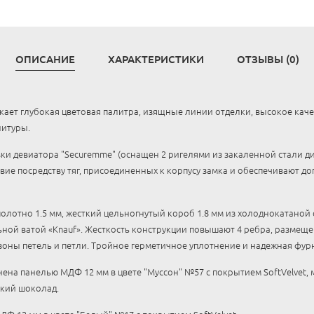
ОПИСАНИЕ
ХАРАКТЕРИСТИКИ
ОТЗЫВЫ (0)
ает глубокая цветовая палитра, изящные линии отделки, высокое кач
нитуры.
вки девиатора "Securemme" (оснащен 2 ригелями из закаленной стали д
твие посредству тяг, присоединенных к корпусу замка и обеспечивают 
олотно 1.5 мм, жесткий цельногнутый короб 1.8 мм из холоднокатаной
ой ватой «Knauf». Жесткость конструкции повышают 4 ребра, размеще
зоны петель и петли. Тройное герметичное уплотнение и надежная фур
ена панелью МДФ 12 мм в цвете "Муссон" №57 с покрытием SoftVelvet, 
ький шоколад.