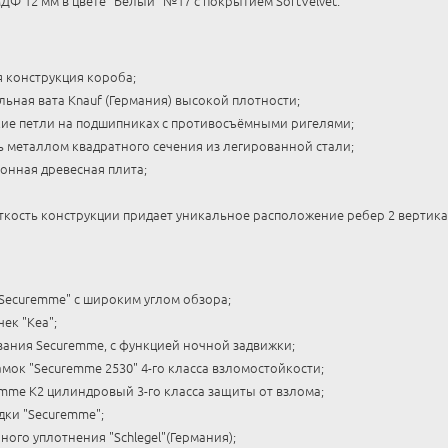
ДФ 12 мм в цвете "Белый" №17 с покрытием SoftVelvet.
я конструкция короба;
ьная вата Knauf (Германия) высокой плотности;
ие петли на подшипниках с противосъёмными ригелями;
ь металлом квадратного сечения из легированной стали;
онная древесная плита;
кость конструкции придает уникальное расположение ребер 2 вертика
"Securemme" с широким углом обзора;
ек "Kea";
ания Securemme, с функцией ночной задвижки;
ок "Securemme 2530" 4-го класса взломостойкости;
mme K2 цилиндровый 3-го класса защиты от взлома;
ки "Securemme";
ного уплотнения "Schlegel"(Германия);