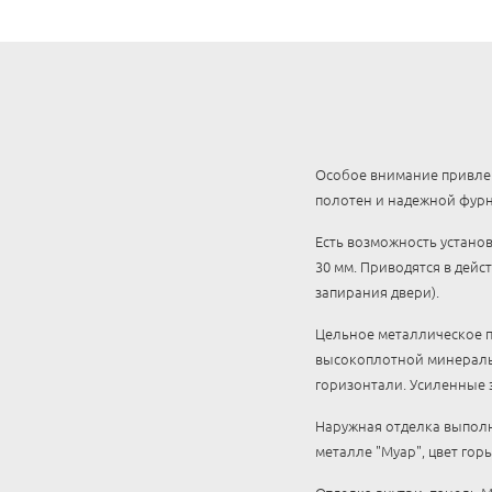
Особое внимание привлек
полотен и надежной фур
Есть возможность устано
30 мм. Приводятся в дейс
запирания двери).
Цельное металлическое п
высокоплотной минеральн
горизонтали. Усиленные 
Наружная отделка выполн
металле "Муар", цвет гор