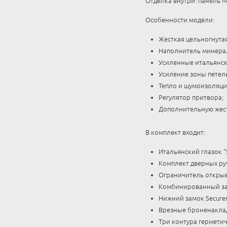
Отделка внутри: панель М
Особенности модели:
Жесткая цельногнута
Наполнитель минерал
Усиленные итальянск
Усиление зоны петел
Тепло и шумоизоляци
Регулятор притвора;
Дополнительную жест
В комплект входит:
Итальянский глазок 
Комплект дверных руч
Ограничитель открыв
Комбинированный зам
Нижний замок Secure
Врезные броненаклад
Три контура герметич