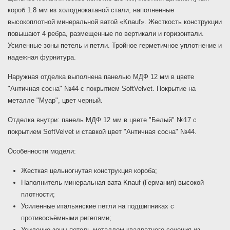
короб 1.8 мм из холоднокатаной стали, наполненные
высокоплотной минеральной ватой «Knauf». Жесткость конструкции
повышают 4 ребра, размещенные по вертикали и горизонтали.
Усиленные зоны петель и петли. Тройное герметичное уплотнение и
надежная фурнитура.
Наружная отделка выполнена панелью МДФ 12 мм в цвете
"Античная сосна" №44 с покрытием SoftVelvet. Покрытие на
металле "Муар", цвет черный.
Отделка внутри: панель МДФ 12 мм в цвете "Белый" №17 с
покрытием SoftVelvet и ставкой цвет "Античная сосна" №44.
Особенности модели:
Жесткая цельногнутая конструкция короба;
Наполнитель минеральная вата Knauf (Германия) высокой
плотности;
Усиленные итальянские петли на подшипниках с
противосъёмными ригелями;
Усиление зоны петель металлом квадратного сечения из