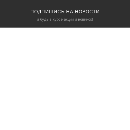
ПОДПИШИСЬ НА НОВОСТИ
и будь в курсе акций и новинок!
КАТАЛОГ
ИНФОРМАЦИЯ
Межкомнатные двери
О компании
Входные двери
Политика безопасности
Фурнитура
Условия соглашения
Двери для бани
Контакты
Акции