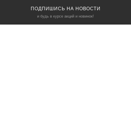
ПОДПИШИСЬ НА НОВОСТИ
и будь в курсе акций и новинок!
КАТАЛОГ
ИНФОРМАЦИЯ
Межкомнатные двери
О компании
Входные двери
Политика безопасности
Фурнитура
Условия соглашения
Двери для бани
Контакты
Акции