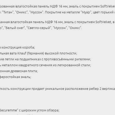
ованная влагостойкая панель МДФ 16 мм, эмаль с покрытием SoftVelvet,
: "Титан", "Оникс", "Муссон". Покрытие на металле "Муар", цвет горький
нная влагостойкая панель МДФ 16 мм, эмаль с покрытием SoftVelvet, в 
о", "Белый снег", "Светло-серый", "Муссон", "Оникс".
я конструкция короба;
ьная вата Knauf (Германия) высокой плотности;
ие петли на подшипниках с противосъёмными ригелями;
ь металлом квадратного сечения из легированной стали;
онная древесная плита;
феростойкая эмаль;
кость конструкции придает уникальное расположение ребер 2 вертика
"Securemme" с широким углом обзора;