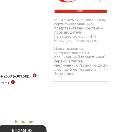
Мы являемся официальным
сертифицированным
представителем компании
производителя
Капиталстройгрупп ТМ
Металюкс г. Молодечно.
Наша компания
предоставляет Вам
расширенный гарантийный
сервис, а так же
увеличенную гарантию до 2-
х лет, до 5 лет на замки
Securemme
 2530 (+301.50
р
)
.50
р
)
На складе
В КОРЗИНУ