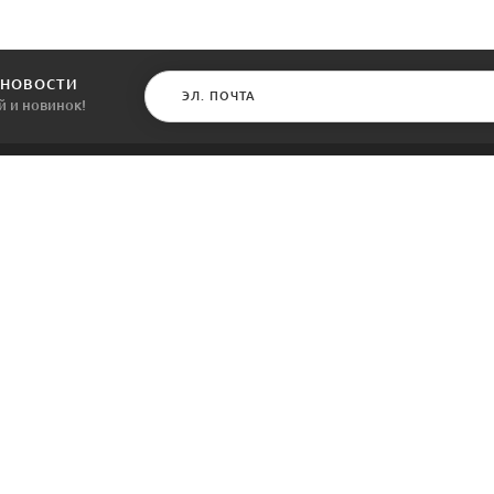
 НОВОСТИ
й и новинок!
КАТАЛОГ
ИНФОРМАЦИЯ
Межкомнатные двери
О компании
Входные двери
Политика безопасности
Фурнитура
Условия соглашения
Двери для бани
Контакты
Акции
Производители