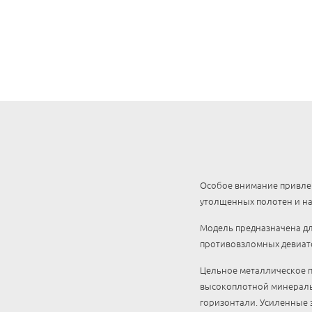
Особое внимание привлек
утолщенных полотен и н
Модель предназначена дл
противовзломных девиат
Цельное металлическое п
высокоплотной минеральн
горизонтали. Усиленные 