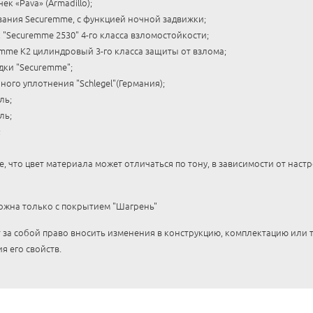
к «Pava» (Armadillo);
ания Securemme, с функцией ночной задвижки;
"Securemme 2530" 4-го класса взломостойкости;
mme K2 цилиндровый 3-го класса защиты от взлома;
ки "Securemme";
ного уплотнения "Schlegel"(Германия);
ль;
ль;
;
 что цвет материала может отличаться по тону, в зависимости от наст
можна только с покрытием "Шагрень"
 за собой право вносить изменения в конструкцию, комплектацию или
я его свойств.