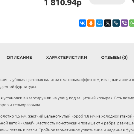
1 810.94р
ОПИСАНИЕ
ХАРАКТЕРИСТИКИ
ОТЗЫВЫ (0)
ает глубокая цветовая палитра с матовым эффектом, изящные линии о
адежной фурнитуры.
я установки в квартиру или на улицу под защитный козырек. Есть возм
оров и терморазрыва.
олотно 1.5 мм, жесткий цельногнутый короб 1.8 мм из холоднокатаной
ой ватой «Knauf». Жесткость конструкции повышают 4 ребра, размеще
зоны петель и петли. Тройное герметичное уплотнение и надежная фур