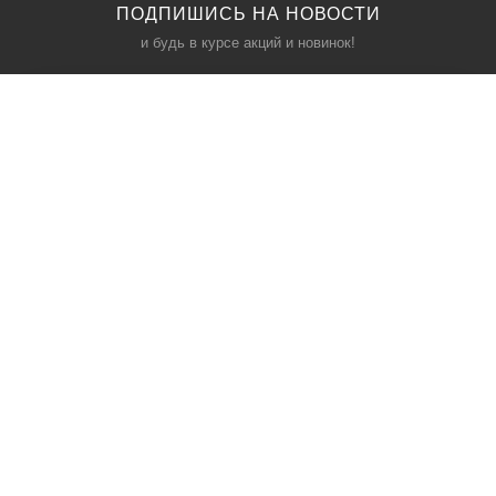
ПОДПИШИСЬ НА НОВОСТИ
и будь в курсе акций и новинок!
КАТАЛОГ
ИНФОРМАЦИЯ
Межкомнатные двери
О компании
Входные двери
Политика безопасности
Фурнитура
Условия соглашения
Двери для бани
Контакты
Акции
Производители