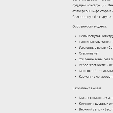
будущей конструкции. Вн
атмосферным факторам и 
благородную фактуру нат
Особенности модели:
Цельногнутая констр
Наполнитель минерал
Усиленные петли «Com
Стеклопакет;
Усиление зоны петел
Ребра жесткости: 2 в
Многослойная италья
Карман из легирован
В комплект входит:
Глазок с широким угл
Комплект дверных руч
Верхний замок «Secur