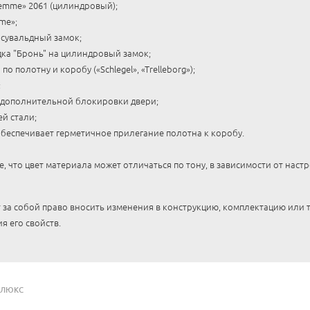
emme» 2061 (цилиндровый);
me»;
 сувальдный замок;
ка "Бронь" на цилиндровый замок;
о полотну и коробу («Schlegel», «Trelleborg»);
;
 дополнительной блокировки двери;
й стали;
обеспечивает герметичное прилегание полотна к коробу.
 что цвет материала может отличаться по тону, в зависимости от наст
 за собой право вносить изменения в конструкцию, комплектацию или
я его свойств.
АЛЮКС