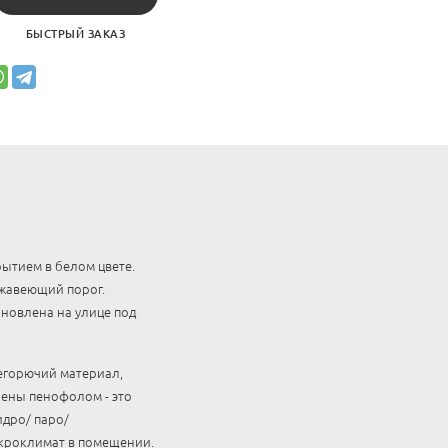
БЫСТРЫЙ ЗАКАЗ
ытием в белом цвете.
ржавеющий порог.
ановлена на улице под
егорючий материал,
ены пенофолом - это
дро/ паро/
икроклимат в помещении.