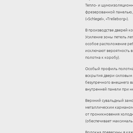
Тепло- и шумоизоляционн
фрезерованной панелью, 
(«Schlegel», «Trelleborg»).
В производстве дверей к
Усиление зоны петель ле
особое расположение ребе
исключают вероятность в
полотна к коробу).
Особый профиль полотна 
вскрытия двери силовым 
безупречного внешнего в
внутренней панели при н
Верхний сувальдный замо
металлическим карманом.
от проникновения холодн
(обеспечивает максималь
Волокна древесины в кажд