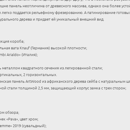
ешне панель неотличима от древесного массива, однако она более уст
легко поддается рельефному фрезерованию. А патинирование готовых
урального дерева и придает ей уникальный внешний вид.
укция короба;
ьная вата Knauf (Германия) высокой плотности;
bi Arialdo» (Италия);
ь металлом квадратного сечения из легированной стали;
ертикальных, 2 горизонтальных.
нская панель ArtWood из африканского дерева сейба с натуральным ш
ной стали толщиной 2,5 мм, защищающий корпус замка с трех сторон;
ом обзора;
ек «Pava», цвет хром;
emme» 2019 (сувальдный);