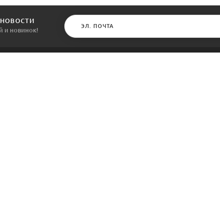
 НОВОСТИ
й и новинок!
КАТАЛОГ
ИНФОРМАЦИЯ
Межкомнатные двери
О компании
Входные двери
Политика безопасности
Фурнитура
Условия соглашения
Двери для бани
Контакты
Акции
Производители