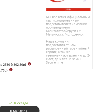
Мы являемся официальным
сертифицированным
представителем компании
производителя
Капиталстройгрупп ТМ
Металюкс г. Молодечно.
Наша компания
предоставляет Вам
расширенный гарантийный
сервис, а так же
увеличенную гарантию до 2-
х лет, до 5 лет на замки
Securemme
 2530 (+302.50
р
)
.75
р
)
На складе
В КОРЗИНУ