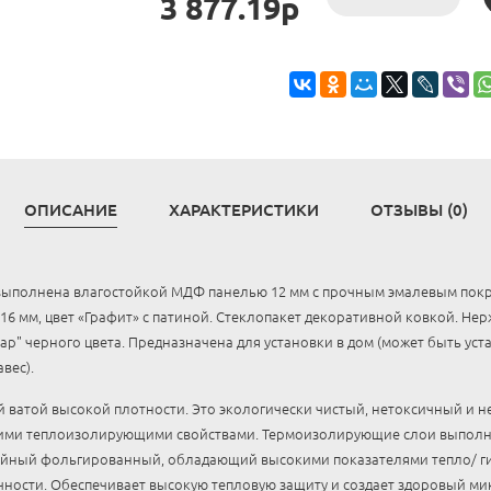
3 877.19р
ОПИСАНИЕ
ХАРАКТЕРИСТИКИ
ОТЗЫВЫ (0)
выполнена влагостойкой МДФ панелью 12 мм с прочным эмалевым покр
16 мм, цвет «Графит» с патиной. Стеклопакет декоративной ковкой. Не
р" черного цвета. Предназначена для установки в дом (может быть уст
вес).
ватой высокой плотности. Это экологически чистый, нетоксичный и н
ими теплоизолирующими свойствами. Термоизолирующие слои выполн
йный фольгированный, обладающий высокими показателями тепло/ ги
чности. Обеспечивает высокую тепловую защиту и создает здоровый м