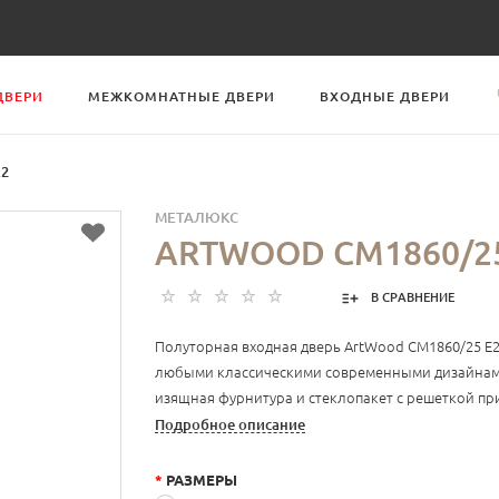
ДВЕРИ
МЕЖКОМНАТНЫЕ ДВЕРИ
ВХОДНЫЕ ДВЕРИ
Е2
МЕТАЛЮКС
ARTWOOD СМ1860/25
В СРАВНЕНИЕ
Полуторная входная дверь ArtWood СМ1860/25 Е2
любыми классическими современными дизайнами
изящная фурнитура и стеклопакет с решеткой п
полотну.
Подробное описание
*
РАЗМЕРЫ