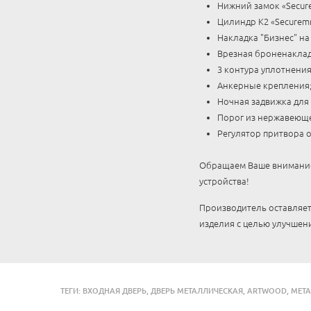
Нижний замок «Secur
Цилиндр К2 «Securem
Накладка "Бизнес" на
Врезная броненаклад
3 контура уплотнения п
Анкерные крепления
Ночная задвижка для
Порог из нержавеюще
Регулятор притвора 
Обращаем Ваше внимание,
устройства!
Производитель оставляет
изделия с целью улучшени
ТЕГИ:
ВХОДНАЯ ДВЕРЬ
,
ДВЕРЬ МЕТАЛЛИЧЕСКАЯ
,
ARTWOOD
,
МЕТ