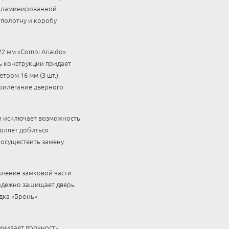
 и ламинированной
 полотну и коробу
 мм «Combi Arialdo».
ь конструкции придает
ром 16 мм (3 шт.),
прилегание дверного
и исключает возможность
оляет добиться
 осуществить замену
иление замковой части
надежно защищает дверь
дка «Бронь»
личивает прочность