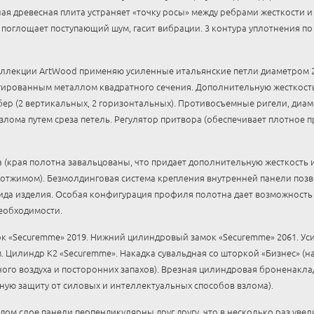
ая древесная плита устраняет «точку росы» между ребрами жесткости
поглощает поступающий шум, гасит вибрации. 3 контура уплотнения по
оллекции ArtWood применяю усиленные итальянские петли диаметром 22
гированным металлом квадратного сечения. Дополнительную жесткост
р (2 вертикальных, 2 горизонтальных). Противосъемные ригели, диамет
злома путем среза петель. Регулятор притвора (обеспечивает плотное 
(края полотна завальцованы, что придает дополнительную жесткость 
отжимом). Безмолдинговая система крепления внутренней панели позв
ида изделия. Особая конфигурация профиля полотна дает возможность
еобходимости.
к «Securemme» 2019. Нижний цилиндровый замок «Securemme» 2061. Ус
 Цилиндр К2 «Securemme». Накадка сувальдная со шторкой «Бизнес» (
ого воздуха и посторонних запахов). Врезная цилиндровая броненакла
ную защиту от силовых и интеллектуальных способов взлома).
ом слое панели перпендикулярны друг другу, что в несколько раз уве