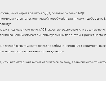
с сосны, инженерная решетка МДФ, полотно оклеено МДФ.
 комплектуются телескопической коробкой, наличником и доборами. Т
плинтус.
резка под механизм, петли AGB, скрытые, радиусные или врезные петли
ления по Вашим эскизам с индивидуальным просчетом. Просчет нестанд
е дверей в другом цвете (цвета по таблице цветов RAL), стоимость рас
вка зеркало согласовывается с менеджером.
 что цвет материала может отличаться по тону, в зависимости от наст