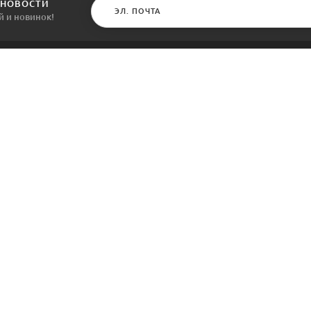
 НОВОСТИ
й и новинок!
КАТАЛОГ
ИНФОРМАЦИЯ
Межкомнатные двери
О компании
Входные двери
Политика безопасности
Фурнитура
Условия соглашения
Двери для бани
Контакты
Акции
Производители