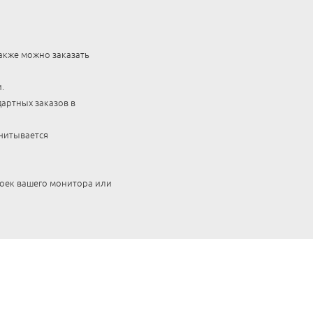
акже можно заказать
.
артных заказов в
считывается
роек вашего монитора или