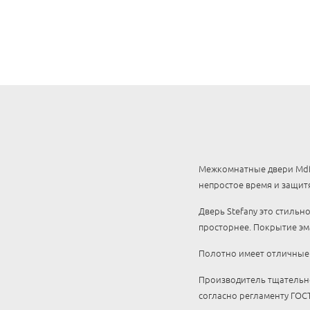
Межкомнатные двери Mdf-
непростое время и защит
Дверь Stefany это стильн
просторнее. Покрытие эма
Полотно имеет отличные 
Производитель тщательно
согласно регламенту ГОСТ