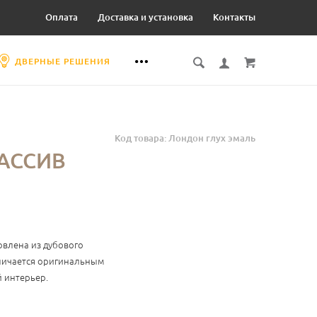
Оплата
Доставка и установка
Контакты
ДВЕРНЫЕ РЕШЕНИЯ
Код товара: Лондон глух эмаль
АССИВ
овлена из дубового
личается оригинальным
 интерьер.