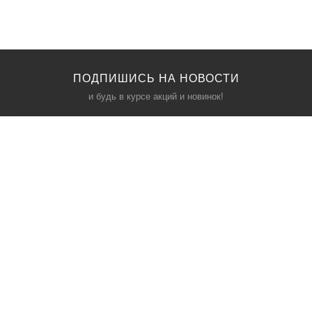
ПОДПИШИСЬ НА НОВОСТИ
и будь в курсе акций и новинок!
КАТАЛОГ
ИНФОРМАЦИЯ
Межкомнатные двери
О компании
Входные двери
Политика безопасности
Фурнитура
Условия соглашения