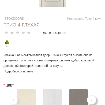
ISTOKDOORS
Код товара: Трио 4 глух
ТРИО 4 ГЛУХАЯ
В СРАВНЕНИЕ
Изысканная межкомнатная дверь Трио 4 глухая выполнена из
срощенного массива сосны и покрыта шпоном дуба с красивой
древесной фактурой, приятной на ощупь.
Полотна с плоскими фрезеровками и профильными штапиками
Подробное описание
идеально сочетаются со многими современными дизайнами
интерьера. Шпонированные межкомнатные двери обладают
*
ЦВЕТ
отличными характеристиками, долгим сроком эксплуатации,
качественной фурнитурой и не прихотливы в уходе.
Дубовые штапики состовляют композицию рисунка. Основа из
массива сосны долгие годы не теряет своей формы, двери