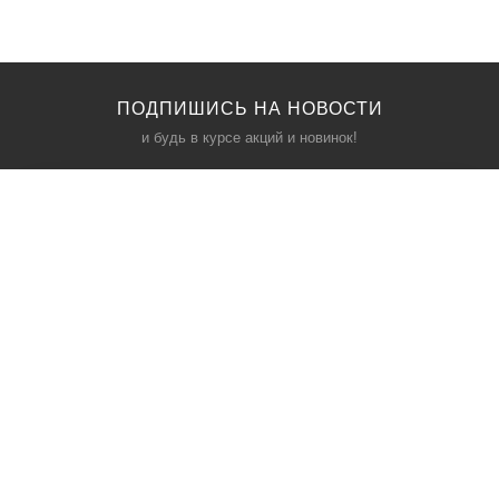
ПОДПИШИСЬ НА НОВОСТИ
и будь в курсе акций и новинок!
КАТАЛОГ
ИНФОРМАЦИЯ
Межкомнатные двери
О компании
Входные двери
Политика безопасности
Фурнитура
Условия соглашения
Двери для бани
Контакты