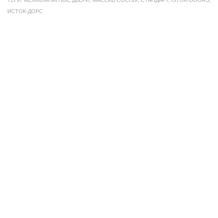
ТЕГИ:
МЕЖКОМНАТНЫЕ ДВЕРИ
,
МАССИВ СОСНЫ
,
СТАНДАРТ
,
ISTOK-DOORS
,
ИСТОК-ДОРС