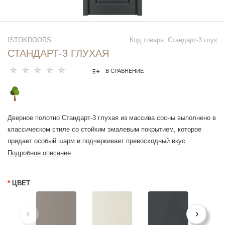
ISTOKDOORS
Код товара: Стандарт-3 глух
СТАНДАРТ-3 ГЛУХАЯ
В СРАВНЕНИЕ
Дверное полотно Стандарт-3 глухая из массива сосны выполнено в
классическом стиле со стойким эмалевым покрытием, которое
придает особый шарм и подчеркивает превосходный вкус
владельцев дома.
Подробное описание
Модель имеет высокие эксплуатационные характеристики и долгий
срок службы и пользуется большой популярностью. Широкая
*
ЦВЕТ
цветовая гамма оттенков. Двери устойчивы к перепадам
температур, выгоранию и очень просты в уходе.
Производитель соблюдает все технологии производства и
основные параметры согласно регламенту ГОСТ. Гарантия 1 год.