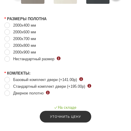
Основные характеристики и комплектация:
Варианты отделки – Шампань, Белый, Перламутр, Циркон,
RAL-7035 светло серый, RAL-7012 серый;
*
РАЗМЕРЫ ПОЛОТНА
В базовый комплект двери входит плоский или гвоздевой
2000x400 мм
наличник. Возможна другая комплектация (с доплатой);
2000x600 мм
Упаковка завода изготовителя, полиэтилен, картон.
2000x700 мм
2000x800 мм
Обращаем Ваше внимание, что цвет материала может отличаться
2000x900 мм
по тону, в зависимости от настроек вашего монитора или
Нестандартный размер
устройства!
*
КОМЛЕКТЫ:
Базовый комплект двери (+141.00
р
)
Стандартный комплект двери (+195.00
р
)
Дверное полотно
На складе
УТОЧНИТЬ ЦЕНУ