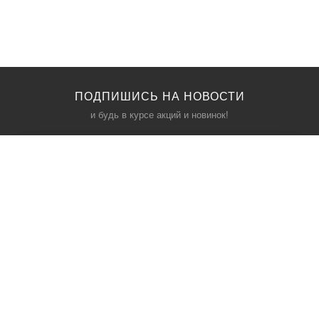
ПОДПИШИСЬ НА НОВОСТИ
и будь в курсе акций и новинок!
КАТАЛОГ
ИНФОРМАЦИЯ
Межкомнатные двери
О компании
Входные двери
Политика безопасности