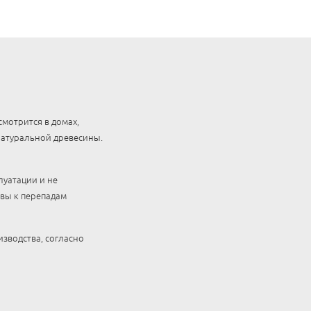
мотрится в домах,
натуральной древесины.
уатации и не
ивы к перепадам
зводства, согласно