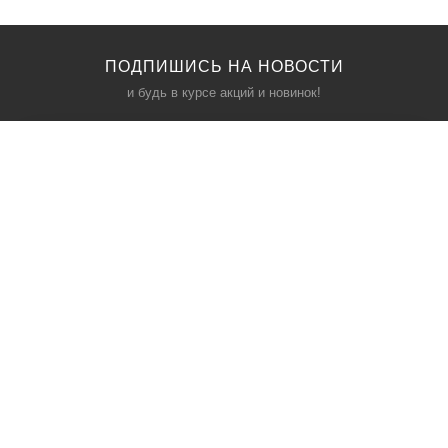
ПОДПИШИСЬ НА НОВОСТИ
и будь в курсе акций и новинок!
КАТАЛОГ
ИНФОРМАЦИЯ
Межкомнатные двери
О компании
Входные двери
Политика безопасности
Фурнитура
Условия соглашения
Двери для бани
Контакты