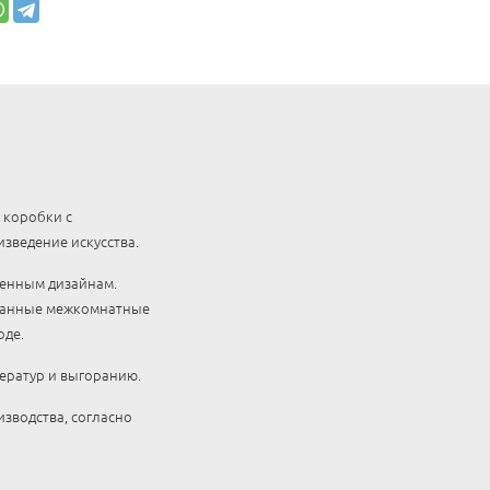
 коробки с
зведение искусства.
менным дизайнам.
ованные межкомнатные
оде.
ператур и выгоранию.
зводства, согласно