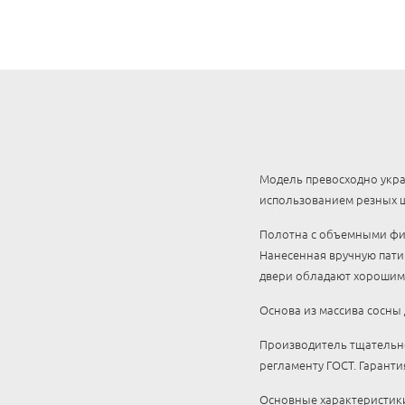
Модель превосходно укра
использованием резных ш
Полотна с объемными фи
Нанесенная вручную пати
двери обладают хорошими
Основа из массива сосны
Производитель тщательно
регламенту ГОСТ. Гарантия
Основные характеристики