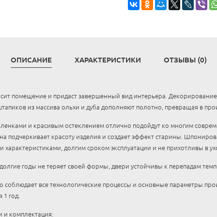
ОПИСАНИЕ
ХАРАКТЕРИСТИКИ
ОТЗЫВЫ (0)
сит помещение и придаст завершенный вид интерьера. Декорирование
тапиков из массива ольхи и дуба дополняют полотно, превращая в прои
ленками и красивым остеклением отлично подойдут ко многим совре
на подчеркивает красоту изделия и создает эффект старины. Шпонир
 характеристиками, долгим сроком эксплуатации и не прихотливы в ух
 долгие годы не теряет своей формы, двери устойчивы к перепадам тем
 соблюдает все технологические процессы и основные параметры прои
 1 год.
 и комплектация: